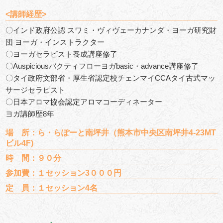
<講師経歴>
〇インド政府公認 スワミ・ヴィヴェーカナンダ・ヨーガ研究財
団 ヨーガ・インストラクター
〇ヨーガセラピスト養成講座修了
〇Auspiciousバクティフローヨガbasic・advance講座修了
〇タイ政府文部省・厚生省認定校チェンマイCCAタイ古式マッ
サージセラピスト
〇日本アロマ協会認定アロマコーディネーター
ヨガ講師歴8年
場 所：ら・らぽーと南坪井（熊本市中央区南坪井4-23MT
ビル4F)
時 間：９０分
参加費：１セッション3０００円
定 員：１セッション4名