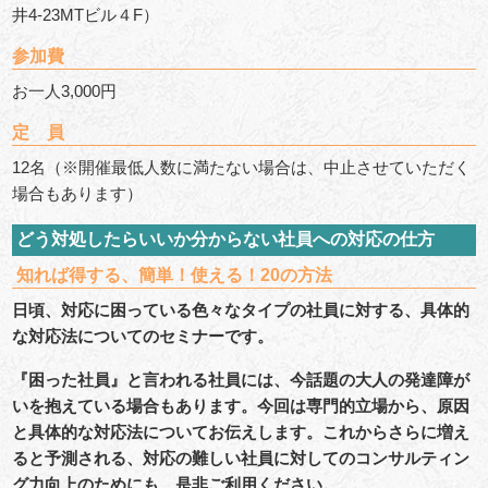
井4-23MTビル４F）
参加費
お一人3,000円
定 員
12名（※開催最低人数に満たない場合は、中止させていただく
場合もあります）
どう対処したらいいか分からない社員への対応の仕方
知れば得する、簡単！使える！
20
の方法
日頃、対応に困っている色々なタイプの社員に対する、具体的
な対応法についてのセミナーです。
『困った社員』と言われる社員には、今話題の大人の発達障が
いを抱えている場合もあります。今回は専門的立場から、原因
と具体的な対応法についてお伝えします。これからさらに増え
ると予測される、対応の難しい社員に対してのコンサルティン
グ力向上のためにも、是非ご利用ください。