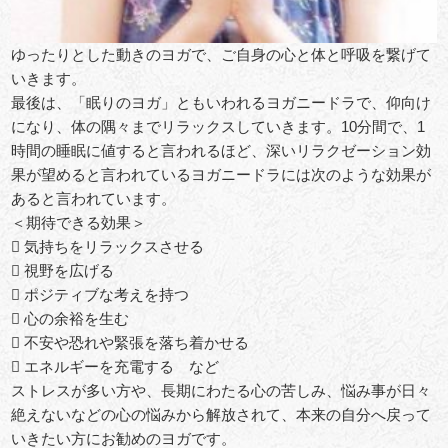
ゆったりとした動きのヨガで、ご自身の心と体と呼吸を繋げて
いきます。
最後は、「眠りのヨガ」ともいわれるヨガニードラで、仰向け
になり、体の隅々までリラックスしていきます。10分間で、1
時間の睡眠に値すると言われるほど、深いリラクゼーション効
果が望めると言われているヨガニードラには次のような効果が
あると言われています。
＜期待できる効果＞
 気持ちをリラックスさせる
 視野を広げる
 ポジティブな考えを持つ
 心の余裕を生む
 不安や恐れや緊張を落ち着かせる
 エネルギーを充電する など
ストレスが多い方や、長期にわたる心の苦しみ、悩み事が日々
絶えないなどの心の悩みから解放されて、本来の自分へ戻って
いきたい方にお勧めのヨガです。