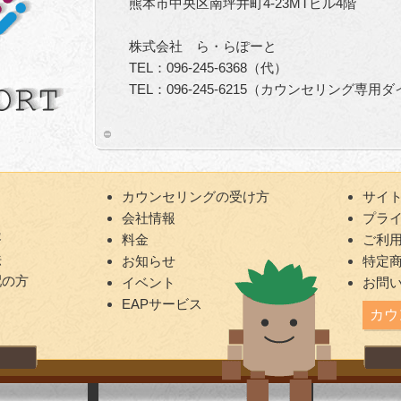
熊本市中央区南坪井町4-23MTビル4階
株式会社 ら・らぽーと
TEL：096-245-6368（代）
TEL：096-245-6215（カウンセリング専用
カウンセリングの受け方
サイ
会社情報
プラ
容
料金
ご利
法
お知らせ
特定
配の方
イベント
お問
EAPサービス
カウ