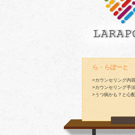
ら・らぽーと
>カウンセリング内
>カウンセリング手
>うつ病かも？と心