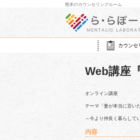
Skip
熊本のカウンセリングルーム
to
content
Web講座
オンライン講座
テーマ「妻が本当に言い
～今より仲良く暮らして
内容