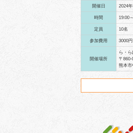
開催日
2024
時間
19:00～
定員
10名
参加費用
3000円
ら・ら
開催場所
〒
860-
熊本市