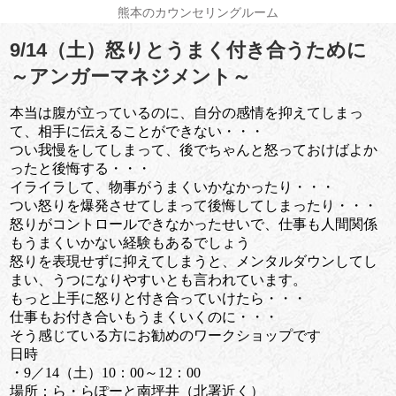
熊本のカウンセリングルーム
9/14（土）怒りとうまく付き合うために
～アンガーマネジメント～
本当は腹が立っているのに、自分の感情を抑えてしまっ
て、相手に伝えることができない・・・
つい我慢をしてしまって、後でちゃんと怒っておけばよか
ったと後悔する・・・
イライラして、物事がうまくいかなかったり・・・
つい怒りを爆発させてしまって後悔してしまったり・・・
怒りがコントロールできなかったせいで、仕事も人間関係
もうまくいかない経験もあるでしょう
怒りを表現せずに抑えてしまうと、メンタルダウンしてし
まい、うつになりやすいとも言われています。
もっと上手に怒りと付き合っていけたら・・・
仕事もお付き合いもうまくいくのに・・・
そう感じている方にお勧めのワークショップです
日時
・9／14（土）10：00～12：00
場所：ら・らぽーと南坪井（北署近く）