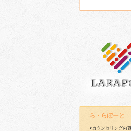
ら・らぽーと
>カウンセリング内