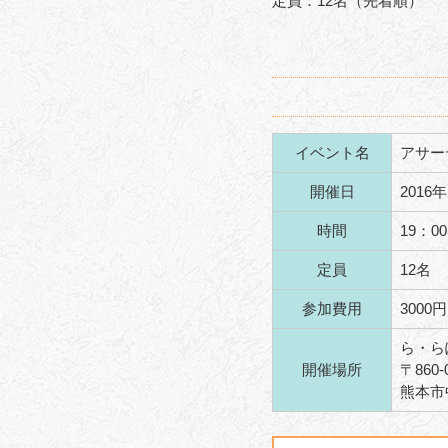
定員：12名（先着順）
イベント名
アサー
開催日
2016
時間
19：0
定員
12名
参加費用
3000円
ら・ら
開催場所
〒
860-
熊本市