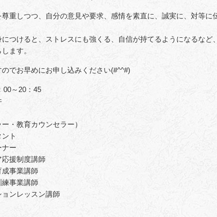
を尊重しつつ、自分の意見や要求、感情を素直に、誠実に、対等に
身につけると、ストレスにも強くる、自信が持てるようになるなど
らします。
でお早めにお申し込みください(#^^#)
00～20：45
井
ラー・教育カウンセラー）
タント
ーナー
ア応援制度講師
育成事業講師
訓練事業講師
ションレッスン講師