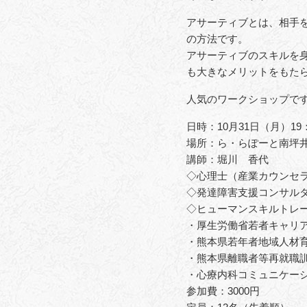
アサーティブとは、相手
の方法です。
アサーティブのスキルを
も大きなメリットをもた
人気のワークショップですの
日時：10月31日（月）19：
場所：ら・らぽーと南坪
講師：堀川 香代
◇心理士（産業カウンセ
◇発達障害支援コンサル
◇ヒューマンスキルトレ
・厚生労働省若者キャリ
・熊本県若年者地域人材
・熊本県離職者等再就職
・心療内科コミュニケー
参加費：3000円