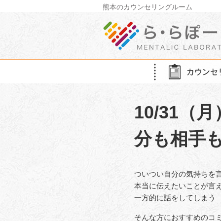
Skip
熊本のカウンセリングルーム
to
content
10/31
分も相手
ついつい自分の気持ちを
本当に伝えたいことが言
一方的に話をしてしまう
そんな方におすすめのコ