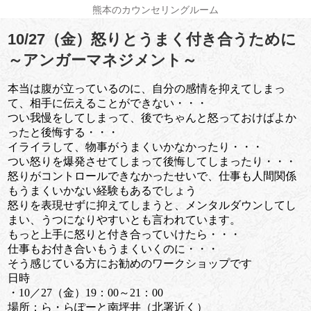
熊本のカウンセリングルーム
10/27（金）怒りとうまく付き合うために
～アンガーマネジメント～
本当は腹が立っているのに、自分の感情を抑えてしまっ
て、相手に伝えることができない・・・
つい我慢をしてしまって、後でちゃんと怒っておけばよか
ったと後悔する・・・
イライラして、物事がうまくいかなかったり・・・
つい怒りを爆発させてしまって後悔してしまったり・・・
怒りがコントロールできなかったせいで、仕事も人間関係
もうまくいかない経験もあるでしょう
怒りを表現せずに抑えてしまうと、メンタルダウンしてし
まい、うつになりやすいとも言われています。
もっと上手に怒りと付き合っていけたら・・・
仕事もお付き合いもうまくいくのに・・・
そう感じている方にお勧めのワークショップです
日時
・10／27（金）19：00～21：00
場所：ら・らぽーと南坪井（北署近く）