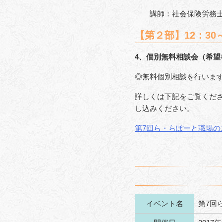
講師：社会保険労務士
【第２部】12：30～
4、個別無料相談会
（希望
◎無料個別相談を行いま
詳しくは下記をご覧くだ
し込みください。
第7回ら・らぽーと職場
イベント名
第7回