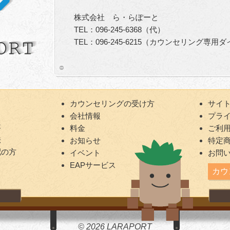
株式会社 ら・らぽーと
TEL：096-245-6368（代）
TEL：096-245-6215（カウンセリング専用
カウンセリングの受け方
サイ
会社情報
プラ
容
料金
ご利
法
お知らせ
特定
配の方
イベント
お問
EAPサービス
カウ
© 2026 LARAPORT