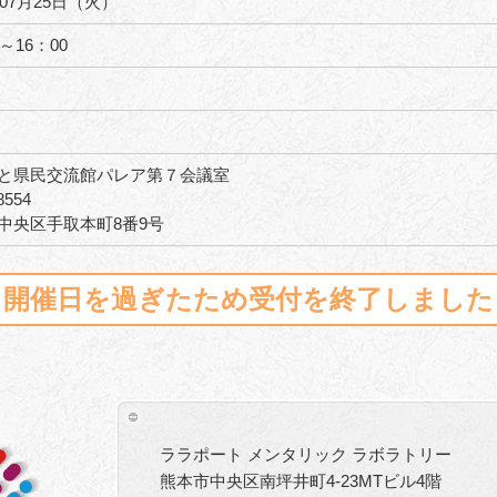
年07月25日（火）
0～16：00
と県民交流館パレア第７会議室
8554
中央区手取本町8番9号
開催日を過ぎたため受付を終了しました
ララポート メンタリック ラボラトリー
熊本市中央区南坪井町4-23MTビル4階