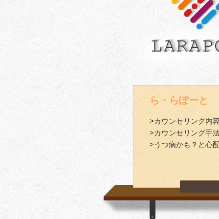
ら・らぽーと
>カウンセリング内
>カウンセリング手
>うつ病かも？と心