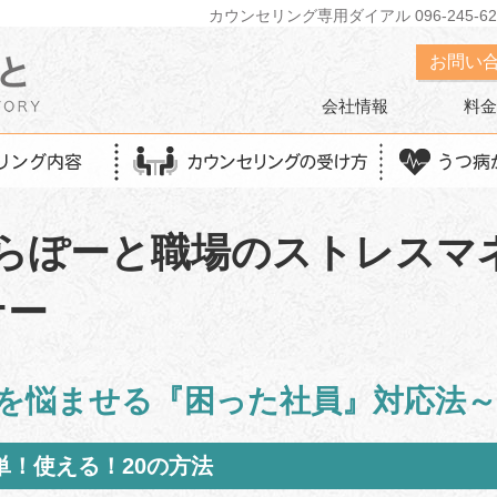
カウンセリング専用ダイアル 096-245-62
お問い
会社情報
料金
・らぽーと職場のストレスマ
ナー
を悩ませる『困った社員』対応法
単！使える！
20
の方法