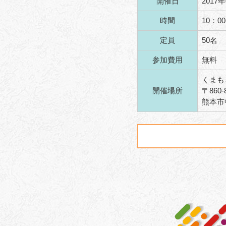
開催日
2017
時間
10：0
定員
50名
参加費用
無料
くまも
開催場所
〒
860-
熊本市