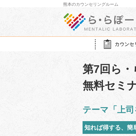
Skip
熊本のカウンセリングルーム
to
content
第7回ら
無料セミ
テーマ「上司
知れば得する、簡