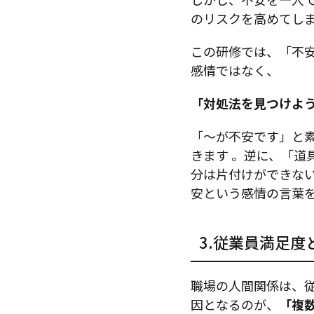
のリスクを高めてし
この研修では、「不
感情ではなく、
「対処法を見つけよ
「〜が不安です」と
きます
。逆に、「道
分は片付けができな
安という感情の言葉
3.従業員満足
職場の人間関係は、
因となるのが、
「複