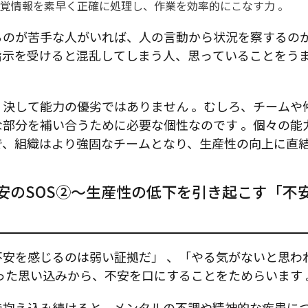
な視覚情報を素早く正確に処理し、作業を効率的にこなす力
。
るのが苦手な人がいれば、人の言動から状況を察するの
指示を受けると混乱してしまう人、思っていることをう
、決して能力の優劣ではありません
。むしろ、チームや
な部分を補い合うために必要な個性なのです
。個々の能
で、組織はより強固なチームとなり、生産性の向上に直
不安のSOS②～生産性の低下を引き起こす「不
不安を感じるのは弱い証拠だ」
、「やる気がないと思わ
った思い込みから、不安を口にすることをためらいます
で抱え込み続けると、メンタルの不調や精神的な疾患に