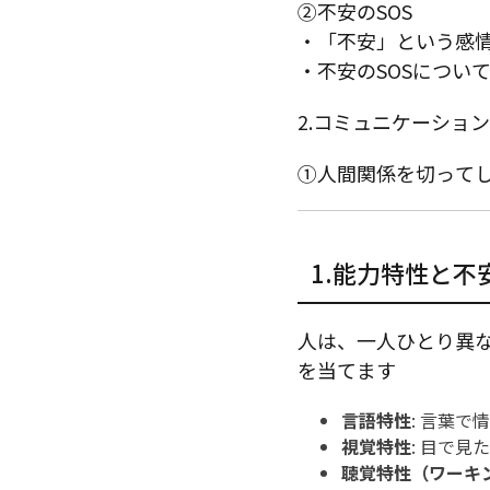
②不安のSOS
・「不安」という感
・不安のSOSについ
2.コミュニケーショ
①人間関係を切って
1.能力特性と不
人は、一人ひとり異
を当てます
言語特性
: 言葉
視覚特性
: 目で
聴覚特性（ワーキ